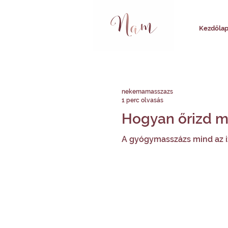
Kezdőla
nekemamasszazs
1 perc olvasás
Hogyan őrizd m
A gyógymasszázs mind az i