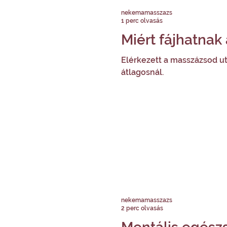
nekemamasszazs
1 perc olvasás
Miért fájhatnak
Elérkezett a masszázsod utá
átlagosnál.
nekemamasszazs
2 perc olvasás