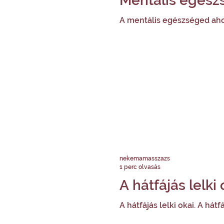
Mentális egész
A mentális egészséged ah
nekemamasszazs
1 perc olvasás
A hátfájás lelki 
A hátfájás lelki okai. A hát