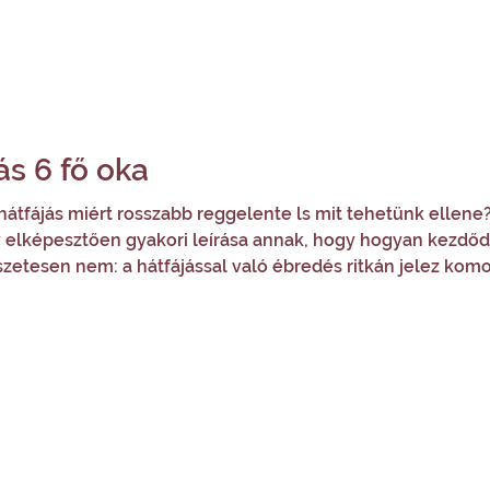
ás 6 fő oka
átfájás miért rosszabb reggelente ls mit tehetünk ellene? 
elképesztően gyakori leírása annak, hogy hogyan kezdődöt
zetesen nem: a hátfájással való ébredés ritkán jelez kom
jásról lesz szó, amely reggelente a legrosszabb. Napköz
 mindegy egyes nap ébredés után kínzó fájda