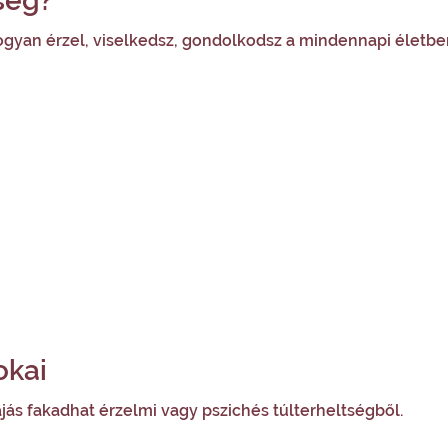
ség?
ogyan érzel, viselkedsz, gondolkodsz a mindennapi életbe
okai
fájás fakadhat érzelmi vagy pszichés túlterheltségből.