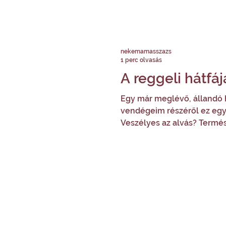
nekemamasszazs
1 perc olvasás
A reggeli hátfáj
Egy már meglévő, állandó h
vendégeim részéről ez egy 
Veszélyes az alvás? Termés
leginkább a krónikus hátfá
tünetmentes vagy, viszont