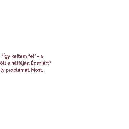
“Így keltem fel” - a
t a hátfájás. És miért?
oly problémát. Most
ben többé-kevésbé