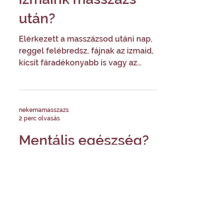
reggelente a legrosszabb.
után?
Napközben többé-kevésbé
tünetmentes vagy, viszont mindegy
Elérkezett a masszázsod utáni nap,
egyes nap ébredés után kínzó fájda
reggel felébredsz, fájnak az izmaid,
kicsit fáradékonyabb is vagy az
átlagosnál.
nekemamasszazs
2 perc olvasás
Mentális egészség?
A mentális egészséged ahogyan
érzel, viselkedsz, gondolkodsz a
mindennapi életben.