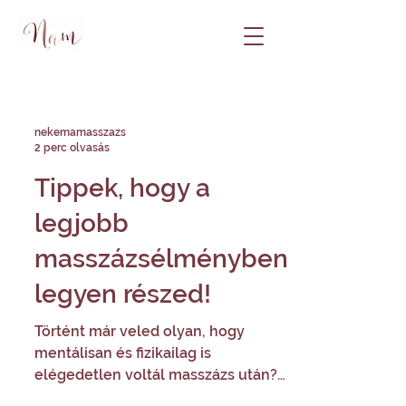
nekemamasszazs
2 perc olvasás
Tippek, hogy a
legjobb
masszázsélményben
legyen részed!
Történt már veled olyan, hogy
mentálisan és fizikailag is
elégedetlen voltál masszázs után?
Számos belső és külső tényező