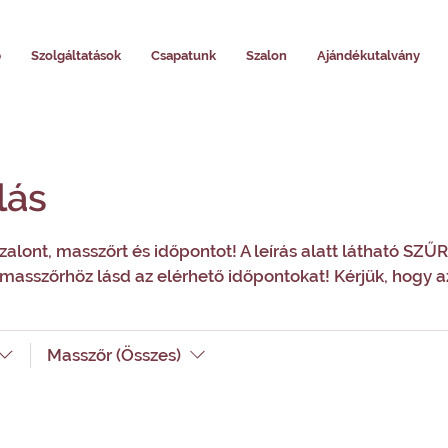
p
Szolgáltatások
Csapatunk
Szalon
Ajándékutalvány
lás
zalont, masszőrt és időpontot! A leírás alatt látható SZŰ
masszőrhöz lásd az elérhető időpontokat! Kérjük, hogy az 
Masszőr (Összes)