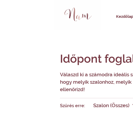
Kezdőla
Időpont fogla
Válaszd ki a számodra ideális s
hogy melyik szalonhoz, melyik 
ellenőrizd!
Szalon (Összes)
Szűrés erre: