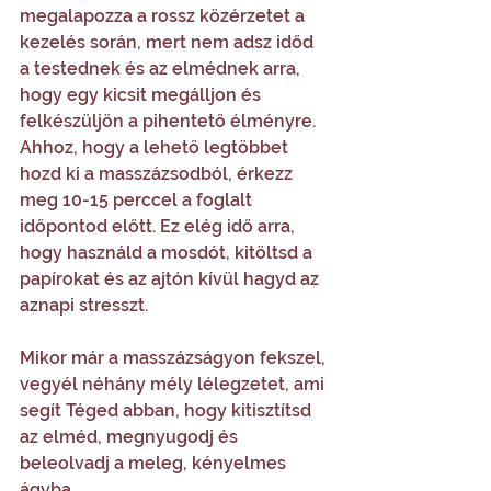
megalapozza a rossz közérzetet a 
kezelés során, mert nem adsz időd 
a testednek és az elmédnek arra, 
hogy egy kicsit megálljon és 
felkészüljön a pihentető élményre. 
Ahhoz, hogy a lehető legtöbbet 
hozd ki a masszázsodból, érkezz 
meg 10-15 perccel a foglalt 
időpontod előtt. Ez elég idő arra, 
hogy használd a mosdót, kitöltsd a 
papírokat és az ajtón kívül hagyd az 
aznapi stresszt.
Mikor már a masszázságyon fekszel, 
vegyél néhány mély lélegzetet, ami 
segít Téged abban, hogy kitisztítsd 
az elméd, megnyugodj és 
beleolvadj a meleg, kényelmes 
ágyba.