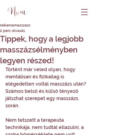
nekemamasszazs
2 perc olvasás
Tippek, hogy a legjobb
masszázsélményben
legyen részed!
Történt már veled olyan, hogy 
mentálisan és fizikailag is 
elégedetlen voltál masszázs után? 
Számos belső és külső tényező 
játszhat szerepet egy masszázs 
során. 
Nem tetszett a terapeuta 
technikája, nem tudtál ellazulni, a 
szoba hőmérséklete nem volt 