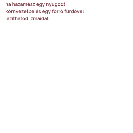
ha hazamész egy nyugodt 
környezetbe és egy forró fürdővel 
lazíthatod izmaidat.
Ha masszíroztatod magad, majd a 
nap hátralévő részében rohansz 
vagy megerőltető testmozgást 
végzel, akkor nem fogod élvezni a 
masszázs minden előnyét. 
Rengeteg munkát végzünk, hogy a 
masszázs során helyrehozzuk a 
dolgokat. Tehát nem akarod 
mindezt visszacsinálni azzal, hogy a 
nap hátralévő részében túl sokat 
vállalsz.
A masszázs remekül ellazítja az 
elmét és a testet, de előnyeinek 
kiaknázása jóval a kezelés 