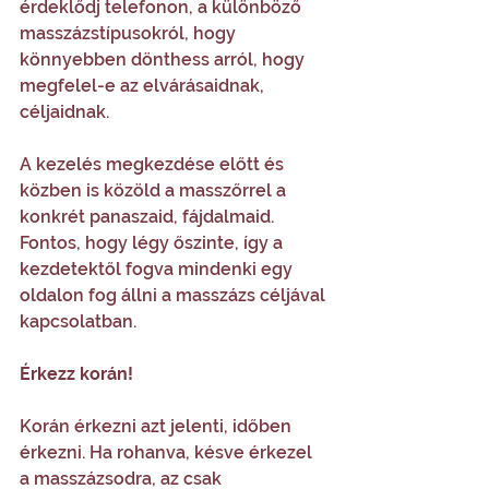
érdeklődj telefonon, a különböző 
masszázstípusokról, hogy 
könnyebben dönthess arról, hogy 
megfelel-e az elvárásaidnak, 
céljaidnak.
A kezelés megkezdése előtt és 
közben is közöld a masszőrrel a 
konkrét panaszaid, fájdalmaid. 
Fontos, hogy légy őszinte, így a 
kezdetektől fogva mindenki egy 
oldalon fog állni a masszázs céljával 
kapcsolatban.
Érkezz korán! 
Korán érkezni azt jelenti, időben 
érkezni. Ha rohanva, késve érkezel 
a masszázsodra, az csak 