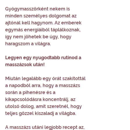
Gyógymasszőrként nekem is 
minden személyes dolgomat az 
ajtónál kell hagynom. Az emberek 
egymás energiáiból táplálkoznak, 
így nem jöhetek be úgy, hogy 
haragszom a világra.
Legyen egy nyugodtabb rutinod a 
masszázsok után!
Miután legalább egy órát szakítottál 
a napodból arra, hogy a masszázs 
során a pihenésre és a 
kikapcsolódásra koncentrálj, az 
utolsó dolog, amit szeretnél, hogy 
teljes gőzzel kiszaladj a világba.
A masszázs utáni legjobb recept az, 