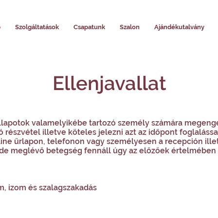
p
Szolgáltatások
Csapatunk
Szalon
Ajándékutalvány
Ellenjavallat
 állapotok valamelyikébe tartozó személy számára megenge
részvétel illetve köteles jelezni azt az időpont foglaláss
line űrlapon, telefonon vagy személyesen a recepción ill
 de meglévő betegség fennáll úgy az előzőek értelmében s
cam, izom és szalagszakadás