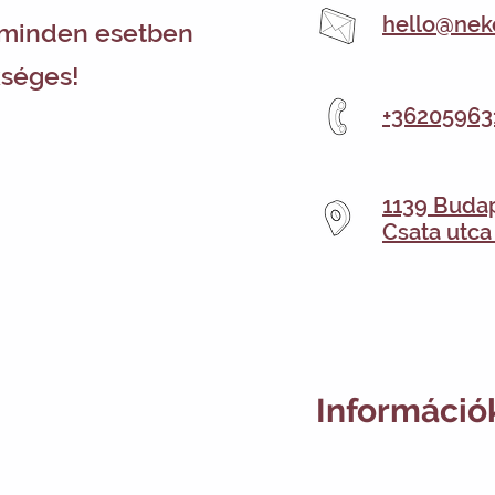
hello@nek
 minden esetben
kséges!
+36205963
1139 Budap
Csata utca 
Információ