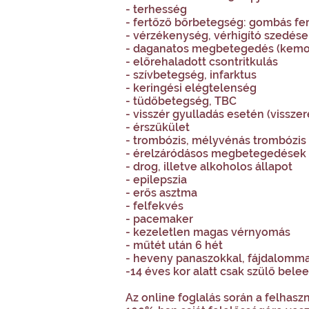
- terhesség
- fertőző bőrbetegség: gombás fer
- vérzékenység, vérhigító szedés
- daganatos megbetegedés (kemote
- előrehaladott csontritkulás
- szívbetegség, infarktus
- keringési elégtelenség
- tüdőbetegség, TBC
- visszér gyulladás esetén (vissze
- érszűkület
- trombózis, mélyvénás trombózis
- érelzáródásos megbetegedések
- drog, illetve alkoholos állapot
- epilepszia
- erős asztma
- felfekvés
- pacemaker
- kezeletlen magas vérnyomás
- műtét után 6 hét
- heveny panaszokkal, fájdalommal
-14 éves kor alatt csak szülő bel
Az online foglalás során a felhas