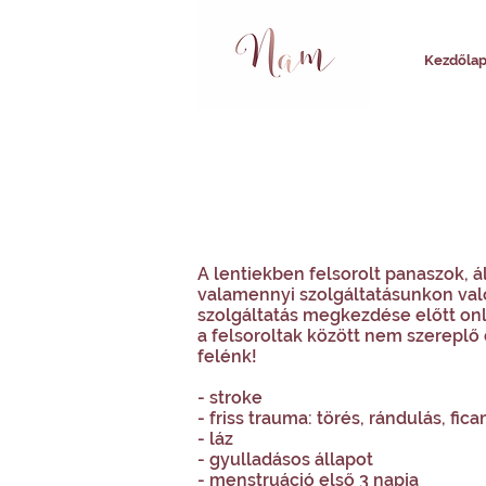
Kezdőla
A lentiekben felsorolt panaszok,
valamennyi szolgáltatásunkon való 
szolgáltatás megkezdése előtt on
a felsoroltak között nem szereplő
felénk!
- stroke
- friss trauma: törés, rándulás, fi
- láz
- gyulladásos állapot
- menstruáció első 3 napja