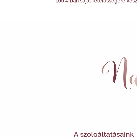
100%-ban saját felelősségére vesz
A szolgáltatásaink