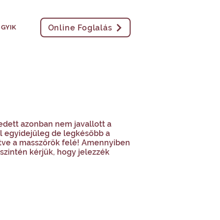
Online Foglalás
GYIK
dett azonban nem javallott a
al egyidejűleg de legkésőbb a
etve a masszőrök felé! Amennyiben
zintén kérjük, hogy jelezzék