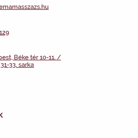
emamasszazs.hu
129
est, Béke tér 10-11. /
31-33. sarka
k