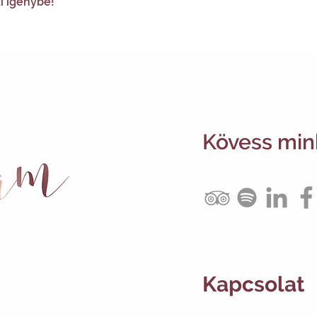
i igénybe!
Kövess min
Kapcsolat