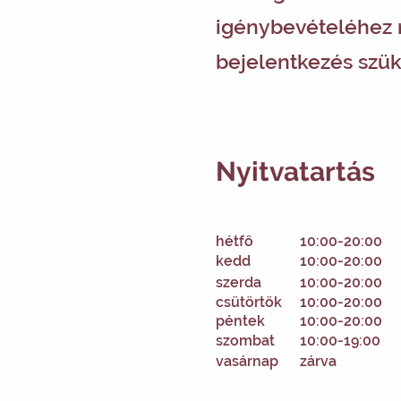
igénybevételéhez
bejelentkezés szü
Nyitvatartás
hétfő
10:00-20:00
kedd
10:00-20:00
szerda
10:00-20:00
csütörtök
10:00-20:00
péntek
10:00-20:00
szombat
10:00-19:00
vasárnap
zárva