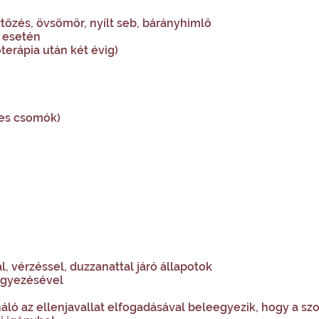
tőzés, övsömör, nyílt seb, bárányhimlő
e esetén
rápia után két évig)
res csomók)
, vérzéssel, duzzanattal járó állapotok
eegyezésével
ználó az ellenjavallat elfogadásával beleegyezik, hogy a s