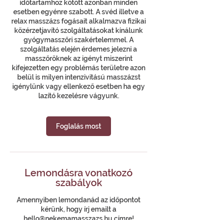
időtartamhoz kötött azonban minden
esetben egyénre szabott. A svéd illetve a
relax masszázs fogásait alkalmazva fizikai
közérzetjavító szolgáltatásokat kínálunk
gyógymasszőri szakértelemmel. A
szolgáltatás elején érdemes jelezni a
masszőröknek az igényt miszerint
kifejezetten egy problémás területre azon
belül is milyen intenzivitású masszázst
igénylünk vagy ellenkező esetben ha egy
lazító kezelésre vágyunk.
Foglalás most
Lemondásra vonatkozó
szabályok
Amennyiben lemondanád az időpontot
kérünk, hogy írj emailt a
hello@nekemamasszazs.hu címre!