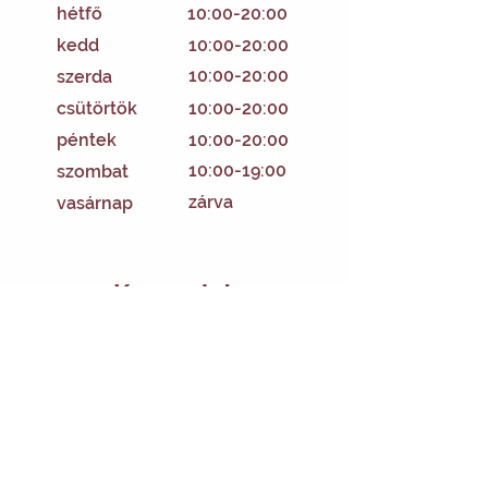
hétfő
10:00-20:00
kedd
10:00-20:00
10:00-20:00
szerda
csütörtök
10:00-20:00
péntek
10:00-20:00
10:00-19:00
szombat
zárva
vasárnap
Kapcsolat
hello@nekemamasszazs.hu
+36205963129
1139 Budapest, Béke tér 10-11. /
Csata utca 31-33. sarka