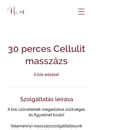
30 perces Cellulit
masszázs
A bőr edzése!
Szolgáltatás leírása
A bőr szöveteinek megedzése szükséges
és figyelmet kíván!
Valamennyi masszázsszolgáltatásunk