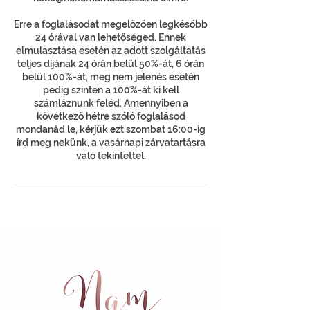
Erre a foglalásodat megelőzően legkésőbb
24 órával van lehetőséged. Ennek
elmulasztása esetén az adott szolgáltatás
teljes díjának 24 órán belül 50%-át, 6 órán
belül 100%-át, meg nem jelenés esetén
pedig szintén a 100%-át ki kell
számláznunk feléd. Amennyiben a
következő hétre szóló foglalásod
mondanád le, kérjük ezt szombat 16:00-ig
írd meg nekünk, a vasárnapi zárvatartásra
való tekintettel.